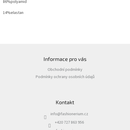
86%polyamid
14%elastan
Z
á
Informace pro vás
p
a
Obchodní podmínky
t
Podmínky ochrany osobních údajů
í
Kontakt
info
@
fashionerium.cz
+420 727 863 956