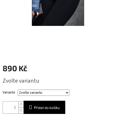
890 Kč
Měrná
Zvolte variantu
cena:
Varianta
Přidat do košíku