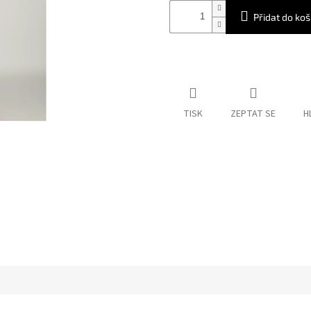
Přidat do koš
TISK
ZEPTAT SE
H