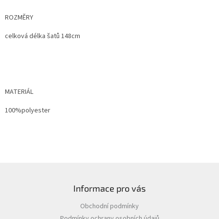
ROZMĚRY
celková délka šatů 148cm
MATERIÁL
100%polyester
Z
á
Informace pro vás
p
a
Obchodní podmínky
t
Podmínky ochrany osobních údajů