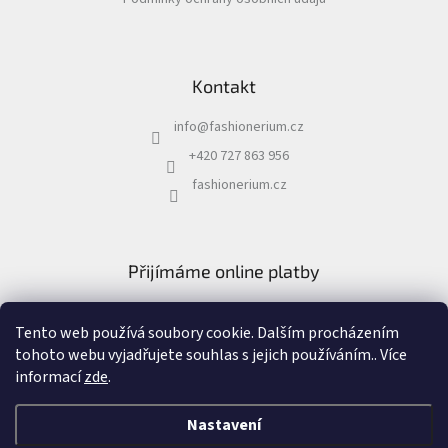
í
Kontakt
info
@
fashionerium.cz
+420 727 863 956
fashionerium.cz
Přijímáme online platby
Tento web používá soubory cookie. Dalším procházením
tohoto webu vyjadřujete souhlas s jejich používáním.. Více
informací
zde
.
Nastavení
Vytvořil Shoptet
&