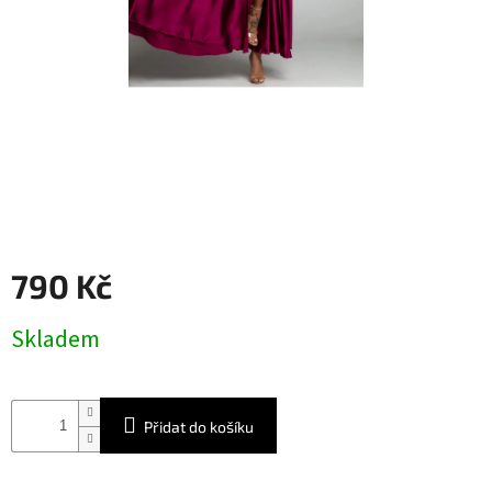
790 Kč
Měrná
Skladem
cena:
Přidat do košíku